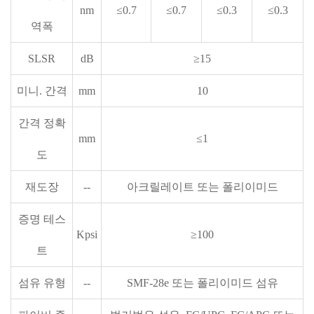
nm
≤0.7
≤0.7
≤0.3
≤0.3
역폭
SLSR
dB
≥15
미니. 간격
mm
10
간격 정확
mm
≤1
도
재도장
--
아크릴레이트 또는 폴리이미드
증명 테스
Kpsi
≥100
트
섬유 유형
--
SMF-28e 또는 폴리이미드 섬유