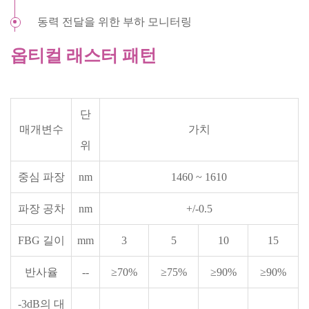
동력 전달을 위한 부하 모니터링
옵티컬 래스터 패턴
단
매개변수
가치
위
중심 파장
nm
1460 ~ 1610
파장 공차
nm
+/-0.5
FBG 길이
mm
3
5
10
15
반사율
--
≥70%
≥75%
≥90%
≥90%
-3dB의 대