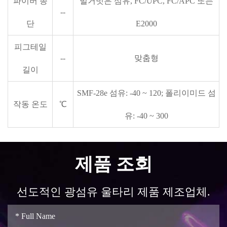
파이버 종
벌거벗은 섬유, FC/UPC, FC/APC 또는
--
단
E2000
피그테일
--
맞춤형
길이
SMF-28e 섬유: -40 ~ 120; 폴리이미드 섬
작동 온도
℃
유: -40 ~ 300
제품 조회
선도적인 광섬유 울타리 제품 제조업체.